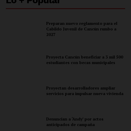
Políticas del Sitio
Información Propietaria / Financiación
Mi cuenta
Preparan nuevo reglamento para el
Cabildo Juvenil de Cancún rumbo a
2027
Proyecta Cancún beneficiar a 3 mil 500
estudiantes con becas municipales
Proyectan desarrolladores ampliar
servicios para impulsar nueva vivienda
Denuncian a ‘Andy’ por actos
anticipados de campaña