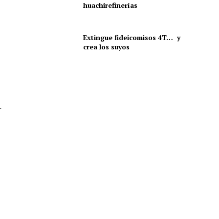
huachirefinerías
Extingue fideicomisos 4T… y
crea los suyos
r