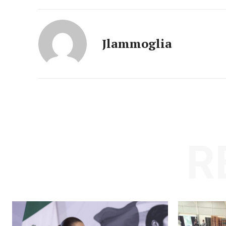
Jlammoglia
SUSCRÍBETE
R