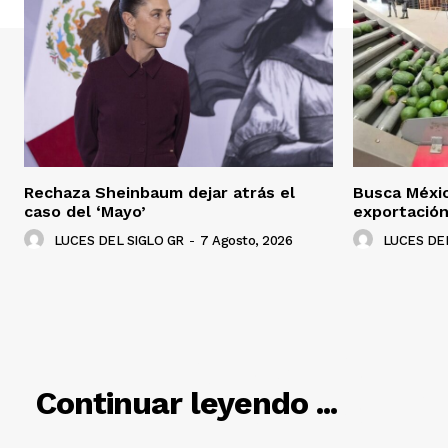
Rechaza Sheinbaum dejar atrás el
Busca Méxi
caso del ‘Mayo’
exportació
LUCES DEL SIGLO GR
-
7 Agosto, 2026
LUCES DEL
RELACIO
Continuar leyendo ...