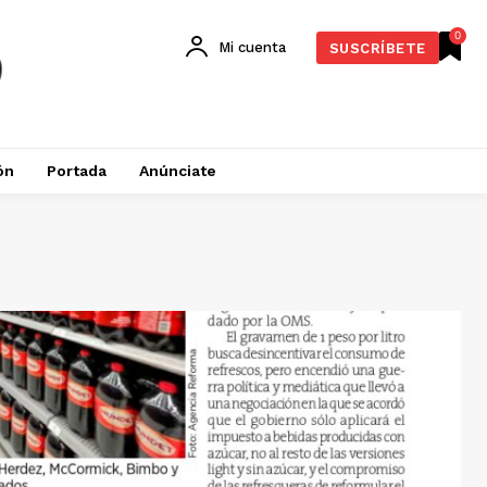
0
Mi cuenta
SUSCRÍBETE
ón
Portada
Anúnciate