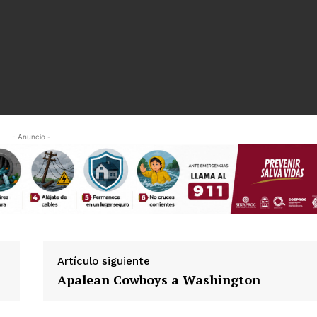
- Anuncio -
es
glo
Empresa
Artículo siguiente
Apalean Cowboys a Washington
Nosotros
Contacto