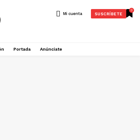
0
Mi cuenta
SUSCRÍBETE
ón
Portada
Anúnciate