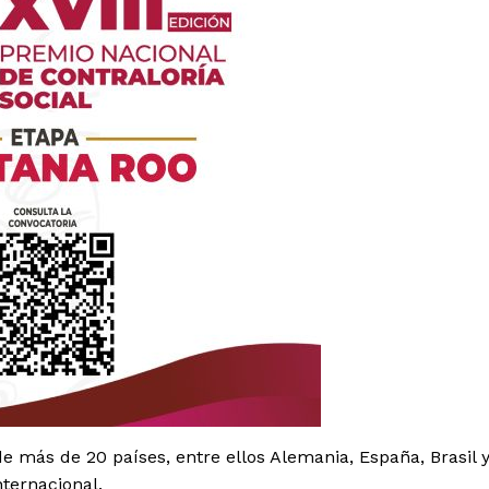
es
glo
Empresa
Nosotros
e más de 20 países, entre ellos Alemania, España, Brasil 
Contacto
nternacional.