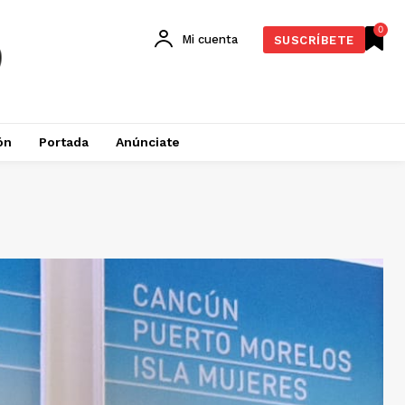
0
Mi cuenta
SUSCRÍBETE
ón
Portada
Anúnciate