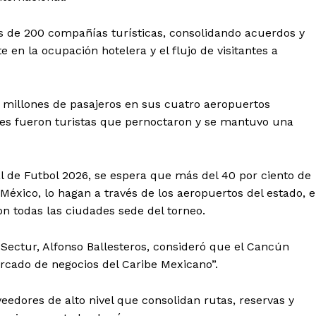
Política de privacidad
Políticas del Sitio
s de 200 compañías turísticas, consolidando acuerdos y
Información Propietaria / Financiaci
en la ocupación hotelera y el flujo de visitantes a
Mi cuenta
 millones de pasajeros en sus cuatro aeropuertos
 AHORA
ones fueron turistas que pernoctaron y se mantuvo una
 de Futbol 2026, se espera que más del 40 por ciento de
México, lo hagan a través de los aeropuertos del estado, 
 todas las ciudades sede del torneo.
de Sectur, Alfonso Ballesteros, consideró que el Cancún
rcado de negocios del Caribe Mexicano”.
edores de alto nivel que consolidan rutas, reservas y