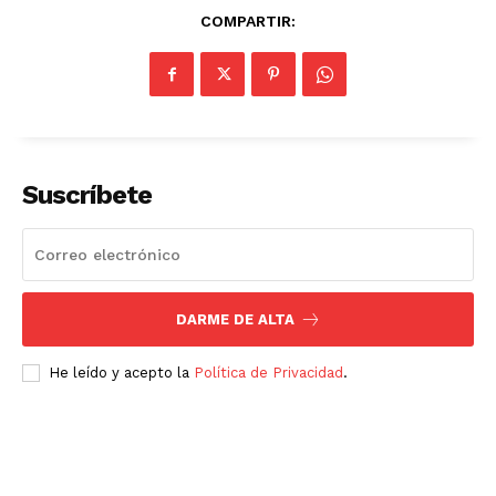
COMPARTIR:
Empresa
Nosotros
Contacto
Política de privacidad
Políticas del Sitio
Suscríbete
Información Propietaria / Financiación
Mi cuenta
DARME DE ALTA
He leído y acepto la
Política de Privacidad
.