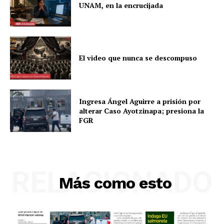
UNAM, en la encrucijada
El video que nunca se descompuso
Ingresa Ángel Aguirre a prisión por
alterar Caso Ayotzinapa; presiona la
FGR
RELACIONADO
Más como esto