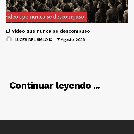
El video que nunca se descompuso
LUCES DEL SIGLO IC
-
7 Agosto, 2026
Luces
Del Siglo
RELACIONADO
Continuar leyendo ...