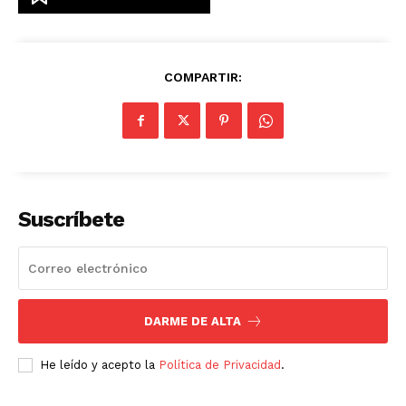
Empresa
COMPARTIR:
Nosotros
Contacto
Política de privacidad
Políticas del Sitio
Información Propietaria / Financiación
Suscríbete
Mi cuenta
DARME DE ALTA
He leído y acepto la
Política de Privacidad
.