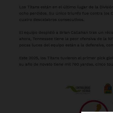
Los Titans están en el último lugar de la Divis
ocho perdidos. Su único triunfo fue contra los 
cuatro descalabros consecutivos.
El equipo despidió a Brian Callahan tras un réc
ahora, Tennessee tiene la peor ofensiva de la N
pocas luces del equipo están a la defensiva, con 
Este 2025, los Titans tuvieron el primer pick gl
su año de novato tiene mil 760 yardas, cinco to