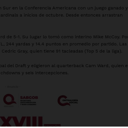
ión Sur en la Conferencia Americana con un juego ganado y
Cardinals a inicios de octubre. Desde entonces arrastran
ord de 5-1. Su lugar lo tomó como interino Mike McCoy. Po
FL, 244 yardas y 14.4 puntos en promedio por partido. Las
Cedric Gray, quien tiene 91 tacleadas (Top 5 de la liga).
obal del Draft y eligieron al quarterback Cam Ward, quien 
uchdowns y seis intercepciones.
- Anuncio -