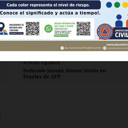
 AHORA
- Anuncio -
Artículo siguiente
Defiende Jannik Sinner título en
Finales de ATP
R