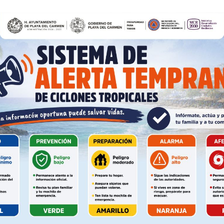
es
glo
Empresa
Nosotros
Contacto
Política de privacidad
Políticas del Sitio
a la primera selección del 2026, los Giants (2-8), Saints
Información Propietaria / Financiaci
quieren meterse a la lucha para tener a los mejores
Mi cuenta
a reconstrucción de sus franquicias.