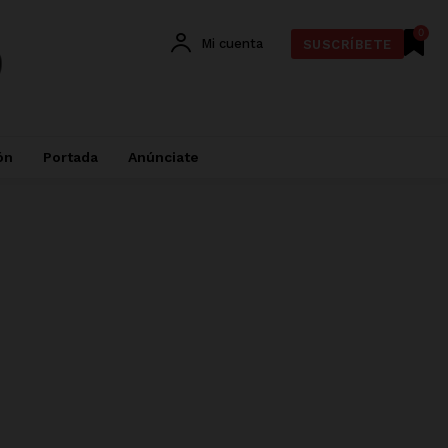
0
Mi cuenta
SUSCRÍBETE
ón
Portada
Anúnciate