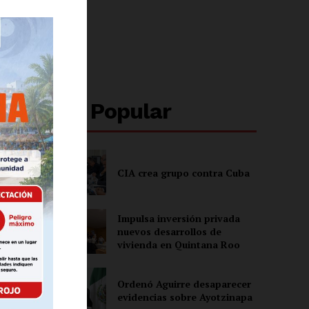
Lo + Popular
CIA crea grupo contra Cuba
Impulsa inversión privada
nuevos desarrollos de
vivienda en Quintana Roo
ón
Ordenó Aguirre desaparecer
evidencias sobre Ayotzinapa