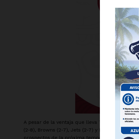
Luc
Del Si
A pesar de la ventaja que lleva Tennessee rumbo 
(2-8), Browns (2-7), Jets (2-7) y Raiders (2-7), 
prospectos de la próxima temporada y hacer un