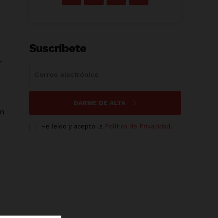
Suscríbete
r
DARME DE ALTA
en
He leído y acepto la
Política de Privacidad
.