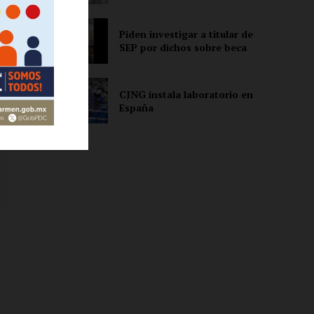
Piden investigar a titular de
SEP por dichos sobre beca
CJNG instala laboratorio en
España