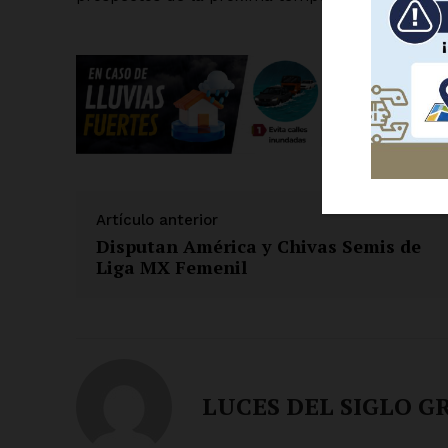
SUSCRÍBETE
Artículo anterior
Disputan América y Chivas Semis de
Liga MX Femenil
LUCES DEL SIGLO G