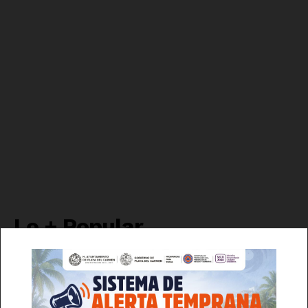
Luces
Del Siglo
Lo + Popular
Acuerdan liberación de 1000 toneladas
de aguacate