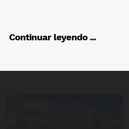
RELACIONADO
Continuar leyendo ...