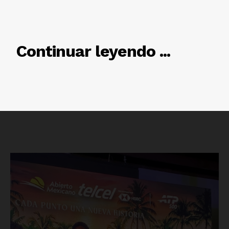
RELACIONADO
Continuar leyendo ...