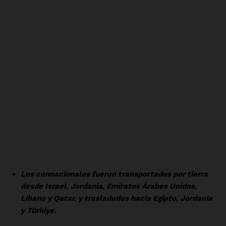
SUSCRÍBETE AHORA
Empresa
Nosotros
Contacto
Política de privacidad
Políticas del Sitio
Información Propietaria / Financiación
Mi cuenta