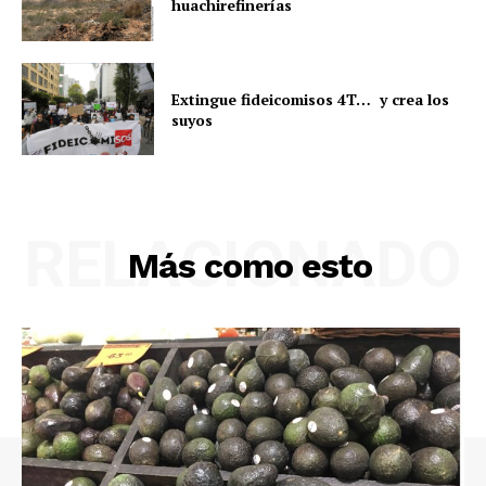
huachirefinerías
Extingue fideicomisos 4T… y crea los
suyos
RELACIONADO
Más como esto