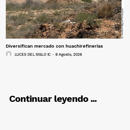
SUSCRÍBETE AHORA
Empresa
Nosotros
Diversifican mercado con huachirefinerías
Contacto
LUCES DEL SIGLO IC
-
8 Agosto, 2026
Política de privacidad
Políticas del Sitio
Información Propietaria / Financiación
Mi cuenta
RELACIONADO
Continuar leyendo ...