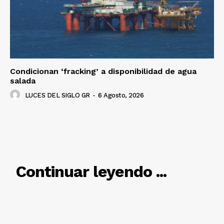
SUSCRÍBETE AHORA
Empresa
Condicionan ‘fracking’ a disponibilidad de agua
Nosotros
salada
Contacto
LUCES DEL SIGLO GR
-
6 Agosto, 2026
Política de privacidad
Políticas del Sitio
Información Propietaria / Financiación
Mi cuenta
RELACIONADO
Continuar leyendo ...