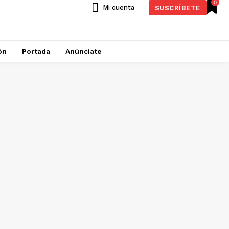
0
Mi cuenta
SUSCRÍBETE
ón
Portada
Anúnciate