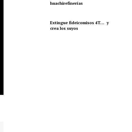
huachirefinerías
Extingue fideicomisos 4T… y
crea los suyos