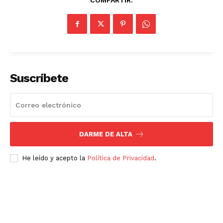
SUSCRÍBETE AHORA
Suscríbete
Empresa
DARME DE ALTA
Nosotros
He leído y acepto la
Política de Privacidad
.
Contacto
Política de privacidad
Políticas del Sitio
Información Propietaria / Financiación
Mi cuenta