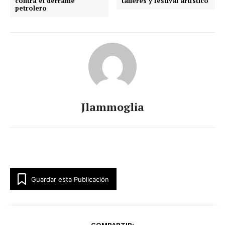
contra el derrame
talleres y festival artístico
petrolero
Jlammoglia
Luces
Del Siglo
Guardar esta Publicación
COMPARTIR: