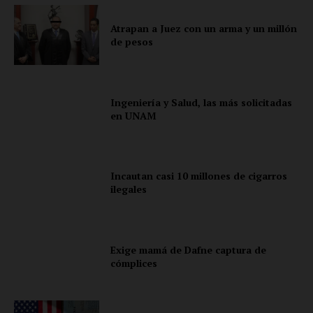
Empresa
Atrapan a Juez con un arma y un millón
Nosotros
de pesos
Contacto
Política de privacidad
Políticas del Sitio
Ingeniería y Salud, las más solicitadas
en UNAM
Información Propietaria / Financiación
Mi cuenta
Incautan casi 10 millones de cigarros
ilegales
Exige mamá de Dafne captura de
cómplices