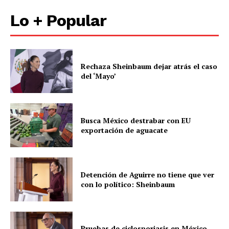
Información Propietaria / Financiación
Lo + Popular
Mi cuenta
Rechaza Sheinbaum dejar atrás el caso
del ‘Mayo’
Busca México destrabar con EU
exportación de aguacate
Detención de Aguirre no tiene que ver
con lo político: Sheinbaum
Pruebas de ciclosporiasis en México