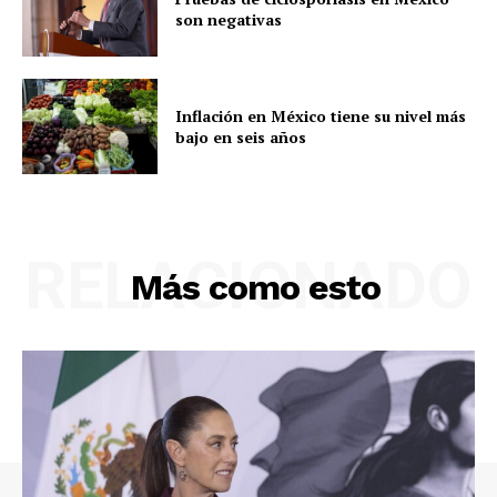
son negativas
Inflación en México tiene su nivel más
bajo en seis años
RELACIONADO
Más como esto