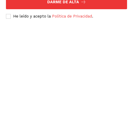
DARME DE ALTA
He leído y acepto la
Política de Privacidad
.
SUSCRÍBETE AHORA
Empresa
Nosotros
Contacto
Política de privacidad