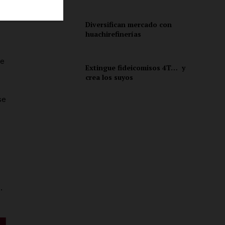
Diversifican mercado con
huachirefinerías
ón
te
Extingue fideicomisos 4T… y
crea los suyos
se
.