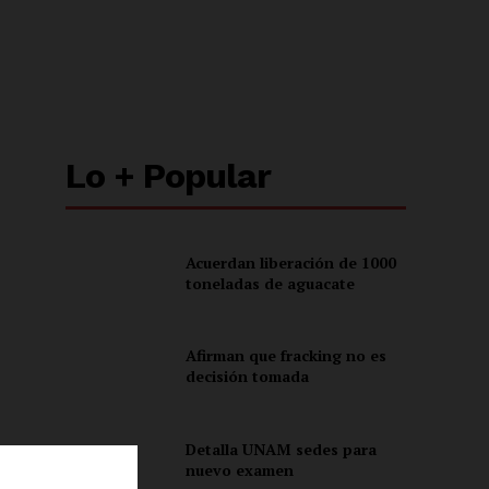
Lo + Popular
Acuerdan liberación de 1000
toneladas de aguacate
Afirman que fracking no es
decisión tomada
Detalla UNAM sedes para
nuevo examen