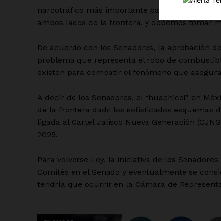
narcotráfico más importante para los cárteles, 
ambos lados de la frontera, y debemos tomar me
De acuerdo con los Senadores, la aprobación de l
problema que representa el robo de combustibl
existen para combatir el fenómeno que asegura
SUSCRÍBETE
A decir de los Senadores, el “huachicol” en Mé
de la frontera dado los sofisticados esquemas d
ligada al Cártel Jalisco Nueva Generación (CJN
2025.
Para volverse Ley, la iniciativa de los Senador
Comités en el Senado y eventualmente se consi
tendría que ocurrir en la Cámara de Represent