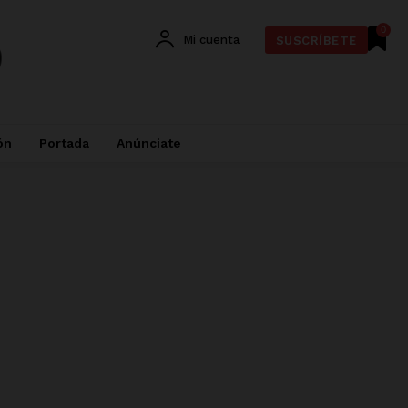
0
Mi cuenta
SUSCRÍBETE
ón
Portada
Anúnciate