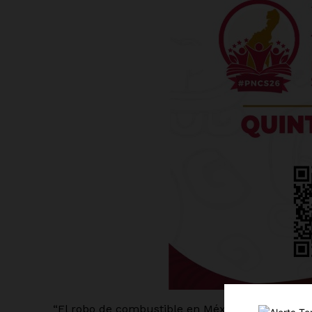
Luc
Del Si
“El robo de combustible en México se ha convert