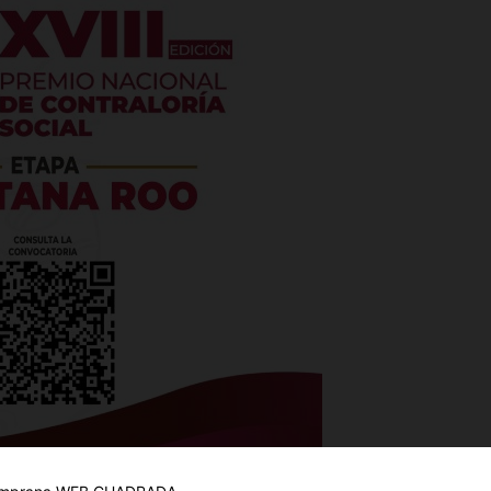
es
glo
Empresa
Nosotros
Contacto
ido en la fuente de ingresos no relacionados con el