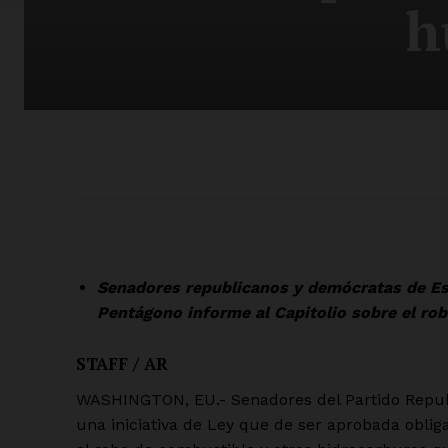
h
Senadores republicanos y demócratas de Est
Pentágono informe al Capitolio sobre el ro
STAFF / AR
WASHINGTON, EU.- Senadores del Partido Republ
una iniciativa de Ley que de ser aprobada obliga