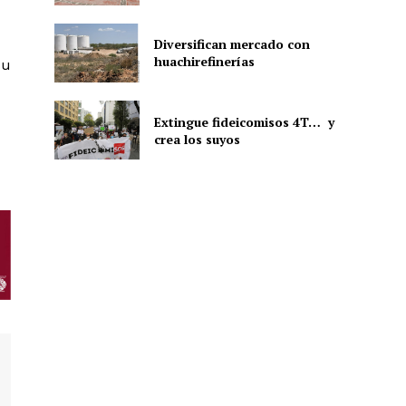
Diversifican mercado con
huachirefinerías
ón
su
Extingue fideicomisos 4T… y
crea los suyos