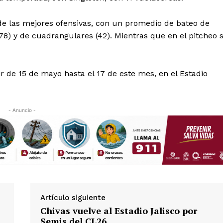
Política de privacidad
Políticas del Sitio
de las mejores ofensivas, con un promedio de bateo de
Información Propietaria / Financiaci
78) y de cuadrangulares (42). Mientras que en el pitcheo 
Mi cuenta
ir de 15 de mayo hasta el 17 de este mes, en el Estadio
 AHORA
- Anuncio -
Artículo siguiente
Chivas vuelve al Estadio Jalisco por
Semis del CL26