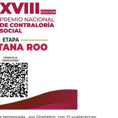
es
glo
Empresa
Nosotros
Contacto
a temporada, Jon Singleton, con 11 vuelacercas.