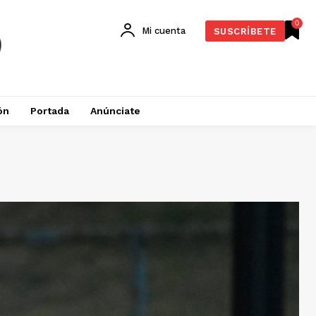
0
Mi cuenta
SUSCRÍBETE
ón
Portada
Anúnciate