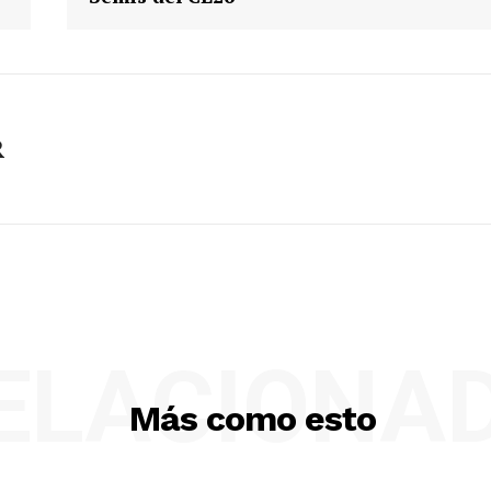
R
ELACIONA
Más como esto