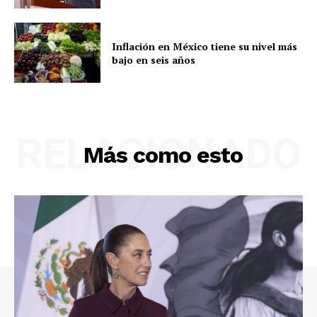
Inflación en México tiene su nivel más
bajo en seis años
RELACIONADO
Más como esto