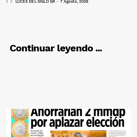
LUCES DEL SIGLO GR
-
7 Agosto, 2026
RELACIONADO
Continuar leyendo ...