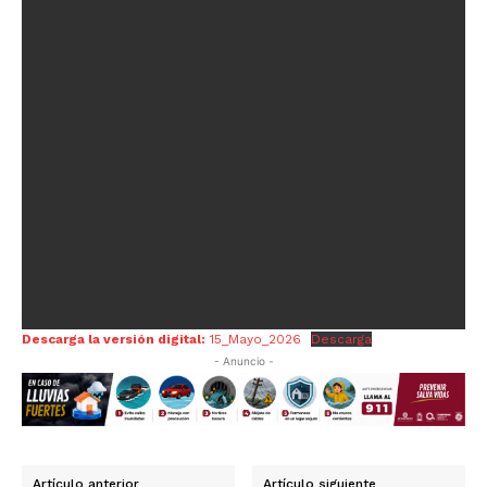
Descarga la versión digital:
15_Mayo_2026
Descarga
- Anuncio -
Artículo anterior
Artículo siguiente