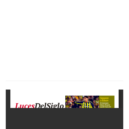
SUSCRÍBETE AHORA
Empresa
Nosotros
Contacto
Política de privacidad
Políticas del Sitio
Información Propietaria / Financiación
Mi cuenta