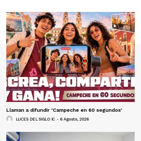
SUSCRÍBETE AHORA
Empresa
Nosotros
Contacto
Política de privacidad
Políticas del Sitio
Información Propietaria / Financiación
Mi cuenta
Llaman a difundir ‘Campeche en 60 segundos’
LUCES DEL SIGLO IC
-
6 Agosto, 2026