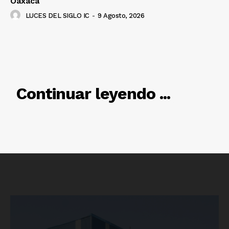
Oaxaca
LUCES DEL SIGLO IC
-
9 Agosto, 2026
Luces
RELACIONADO
Continuar leyendo ...
Del Siglo