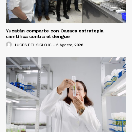
SUSCRÍBETE AHORA
Empresa
Yucatán comparte con Oaxaca estrategia
científica contra el dengue
Nosotros
LUCES DEL SIGLO IC
-
6 Agosto, 2026
Contacto
Política de privacidad
Políticas del Sitio
Información Propietaria / Financiación
Mi cuenta