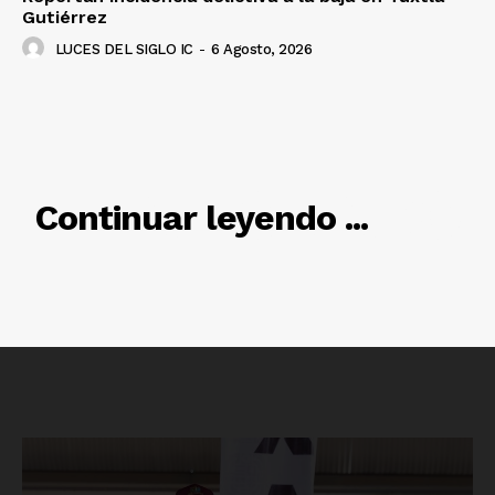
SUSCRÍBETE AHORA
Gutiérrez
LUCES DEL SIGLO IC
-
6 Agosto, 2026
Empresa
Nosotros
RELACIONADO
Contacto
Continuar leyendo ...
Política de privacidad
Políticas del Sitio
Información Propietaria / Financiación
Mi cuenta