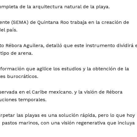
Política de privacidad
ompleta de la arquitectura natural de la playa.
Políticas del Sitio
Información Propietaria / Financiaci
iente (SEMA) de Quintana Roo trabaja en la creación de
el país.
Mi cuenta
 AHORA
to Rébora Aguilera, detalló que este instrumento dividirá e
tipo de arena.
formación que agilice los estudios y la obtención de la
tes burocráticos.
servada en el Caribe mexicano. y la visión de Rébora
luciones temporales.
rpetar las playas es una solución rápida, pero lo que hoy
s pastos marinos, con una visión regenerativa que incluya