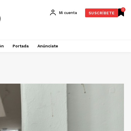
0
Mi cuenta
SUSCRÍBETE
ón
Portada
Anúnciate