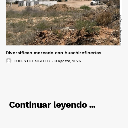
Luces
Del Siglo
Diversifican mercado con huachirefinerías
LUCES DEL SIGLO IC
-
8 Agosto, 2026
RELACIONADO
Continuar leyendo ...