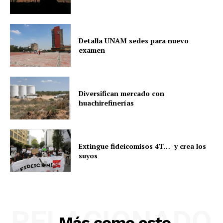
Detalla UNAM sedes para nuevo
examen
Diversifican mercado con
huachirefinerías
Extingue fideicomisos 4T… y crea los
suyos
RELACIONADO
Más como esto