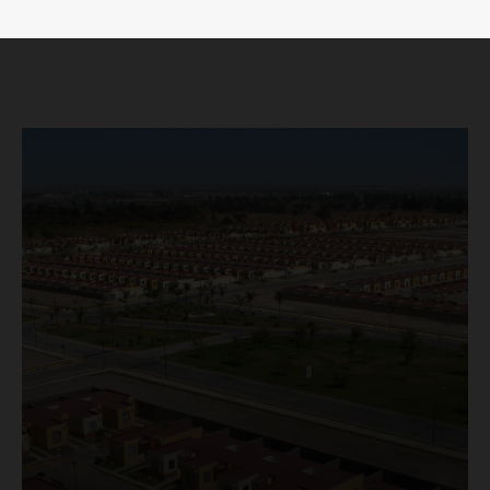
SUSCRÍBETE AHORA
Empresa
Nosotros
Contacto
Política de privacidad
Políticas del Sitio
Información Propietaria / Financiación
Mi cuenta