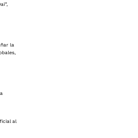
ai”,
ñar la
obales,
ra
cial al