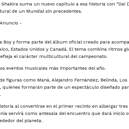
, Shakira suma un nuevo capítulo a esa historia con “Dai D
tural de un Mundial sin precedentes.
 Anuncio -
a Boy y forma parte del álbum oficial creado para acompa
ico, Estados Unidos y Canadá. El tema combina ritmos gl
refleja el carácter multicultural del campeonato.
los eventos musicales más importantes del año.
 de figuras como Maná, Alejandro Fernández, Belinda, Los
la, quienes formarán parte de un espectáculo diseñado pa
.
storia al convertirse en el primer recinto en albergar tres
a servirá como antesala del encuentro que dará inicio ofi
ededor del planeta.