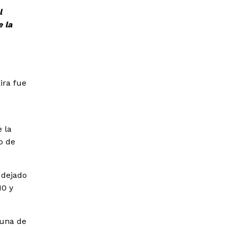
l
 la
ira fue
e la
o de
 dejado
10 y
 una de