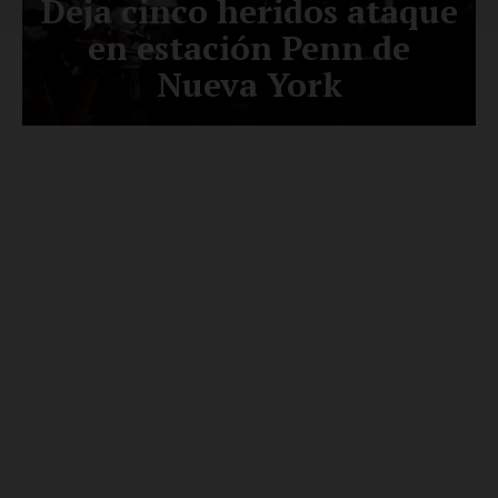
Luces
Del Siglo
SUSCRÍBETE AHORA