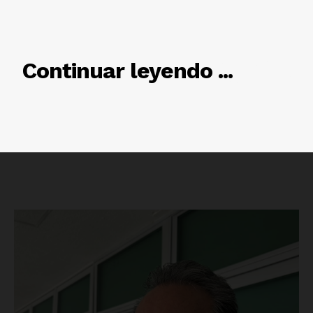
RELACIONADO
Continuar leyendo ...
Luces
Del Siglo