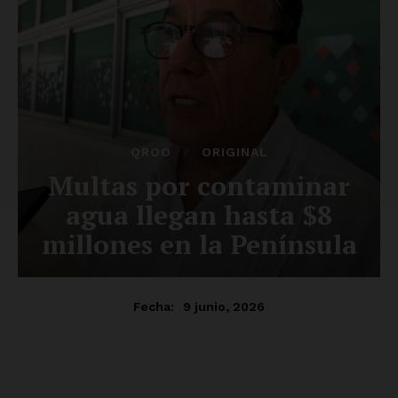
SUSCRÍBETE AHORA
Empresa
Nosotros
Contacto
Política de privacidad
Políticas del Sitio
Información Propietaria / Financiación
Mi cuenta