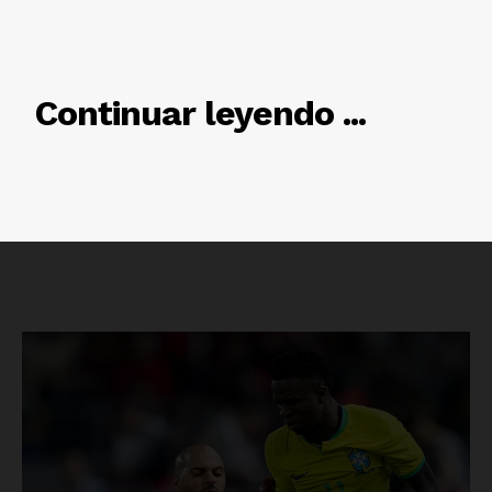
RELACIONADO
Continuar leyendo ...