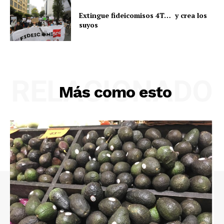
Extingue fideicomisos 4T… y crea los
suyos
RELACIONADO
Más como esto