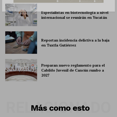
Contacto
Especialistas en biotecnología a nivel
Política de privacidad
internacional se reunirán en Yucatán
Políticas del Sitio
Información Propietaria / Financiación
Mi cuenta
Reportan incidencia delictiva a la baja
en Tuxtla Gutiérrez
Preparan nuevo reglamento para el
Cabildo Juvenil de Cancún rumbo a
2027
RELACIONADO
Más como esto