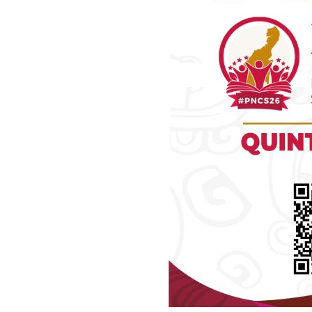
Luc
Del Si