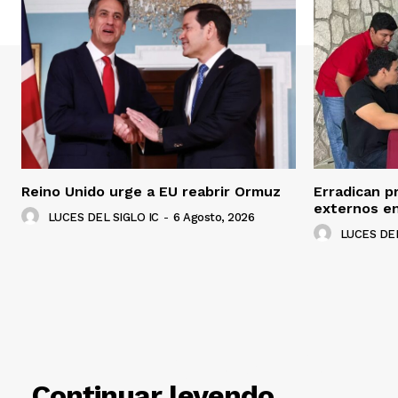
Reino Unido urge a EU reabrir Ormuz
Erradican p
externos en
LUCES DEL SIGLO IC
-
6 Agosto, 2026
LUCES DEL
RELACIO
Continuar leyendo ...