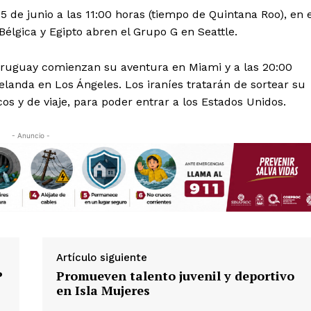
Política de privacidad
5 de junio a las 11:00 horas (tiempo de Quintana Roo), en e
Políticas del Sitio
 Bélgica y Egipto abren el Grupo G en Seattle.
Información Propietaria / Financiaci
y Uruguay comienzan su aventura en Miami y a las 20:00
Mi cuenta
elanda en Los Ángeles. Los iraníes tratarán de sortear su
os y de viaje, para poder entrar a los Estados Unidos.
 AHORA
- Anuncio -
Artículo siguiente
P
Promueven talento juvenil y deportivo
en Isla Mujeres