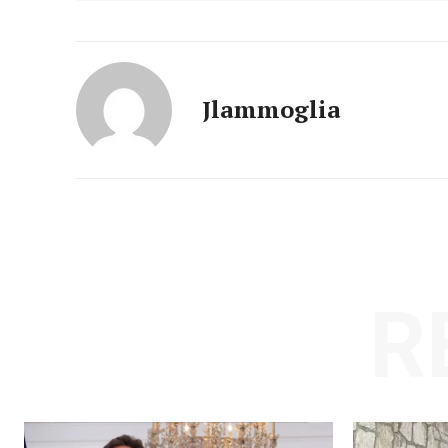
Jlammoglia
R