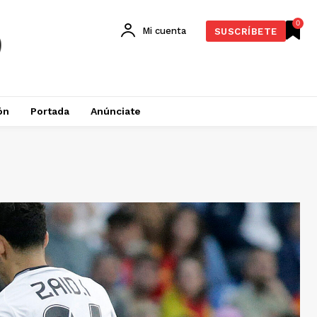
0
Mi cuenta
SUSCRÍBETE
ón
Portada
Anúnciate