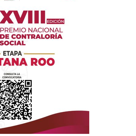
es
glo
Empresa
Nosotros
Contacto