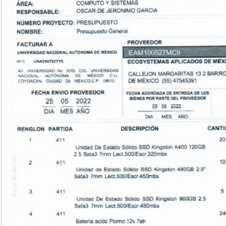
SUSCRÍBETE AHORA
Empresa
Nosotros
Contacto
Política de privacidad
Políticas del Sitio
Información Propietaria / Financiación
Mi cuenta