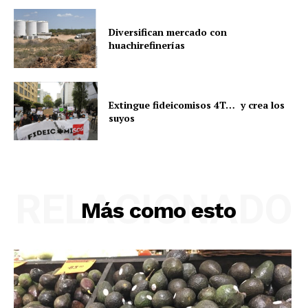
Diversifican mercado con
huachirefinerías
Extingue fideicomisos 4T… y crea los
suyos
RELACIONADO
Más como esto