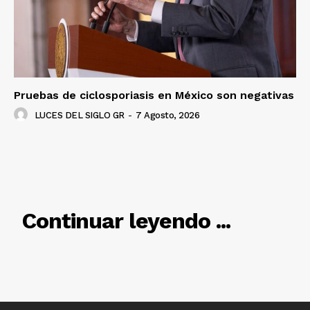
SUSCRÍBETE AHORA
Empresa
Pruebas de ciclosporiasis en México son negativas
Nosotros
LUCES DEL SIGLO GR
-
7 Agosto, 2026
Contacto
Política de privacidad
Políticas del Sitio
Información Propietaria / Financiación
RELACIONADO
Mi cuenta
Continuar leyendo ...