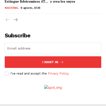
Extingue fideicomisos 4T… y crea los suyos
SUSCRÍBETE AHORA
NACIONAL
8 agosto, 2026
Empresa
Subscribe
Nosotros
Contacto
Política de privacidad
I WANT IN
Políticas del Sitio
Información Propietaria / Financiación
I've read and accept the
Privacy Policy
.
Mi cuenta