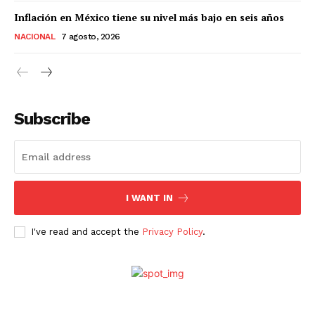
Inflación en México tiene su nivel más bajo en seis años
SUSCRÍBETE AHORA
NACIONAL
7 agosto, 2026
Empresa
Subscribe
Nosotros
Contacto
Política de privacidad
I WANT IN
Políticas del Sitio
Información Propietaria / Financiación
I've read and accept the
Privacy Policy
.
Mi cuenta