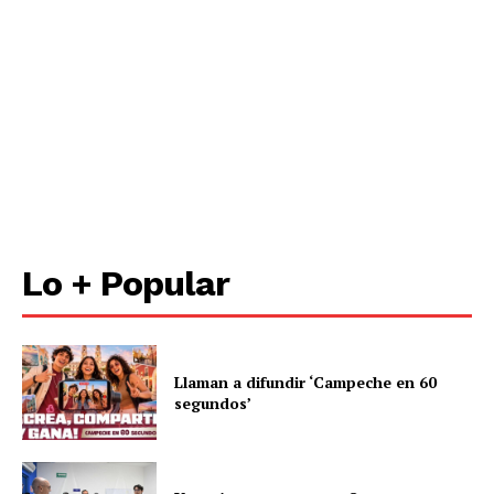
Lo + Popular
Llaman a difundir ‘Campeche en 60
segundos’