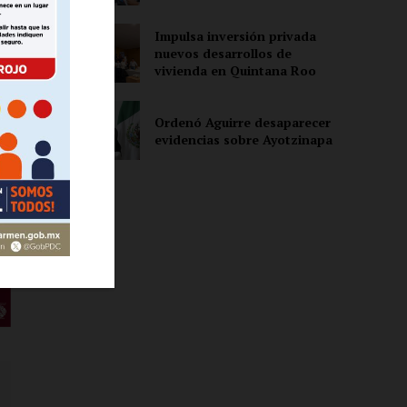
Impulsa inversión privada
ón
nuevos desarrollos de
vivienda en Quintana Roo
Ordenó Aguirre desaparecer
evidencias sobre Ayotzinapa