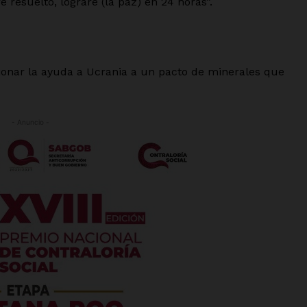
resuelto, lograré (la paz) en 24 horas”.
ionar la ayuda a Ucrania a un pacto de minerales que
- Anuncio -