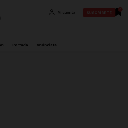
0
Mi cuenta
SUSCRÍBETE
ón
Portada
Anúnciate