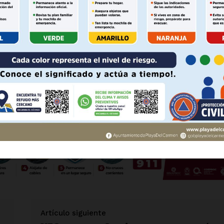
Políticas del Sitio
residente”.
Información Propietaria / Financiaci
Mi cuenta
 se atribuyó el mérito de la tregua pactada aún bajo la
 AHORA
ias a nuestra histórica victoria electoral”.
- Anuncio -
Artículo siguiente