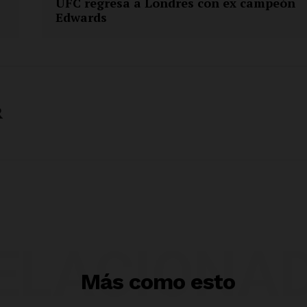
UFC regresa a Londres con ex campeón
Edwards
R
ELACIONA
Más como esto