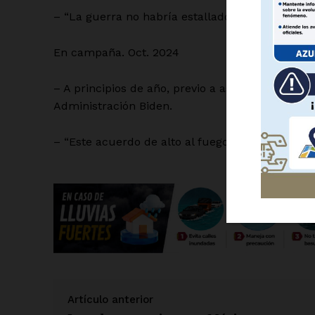
– “La guerra no habría estallado si yo fuera el P
En campaña. Oct. 2024
– A principios de año, previo a asumir el cargo,
SUSCRÍBETE
Administración Biden.
– “Este acuerdo de alto al fuego fue posible grac
Artículo anterior