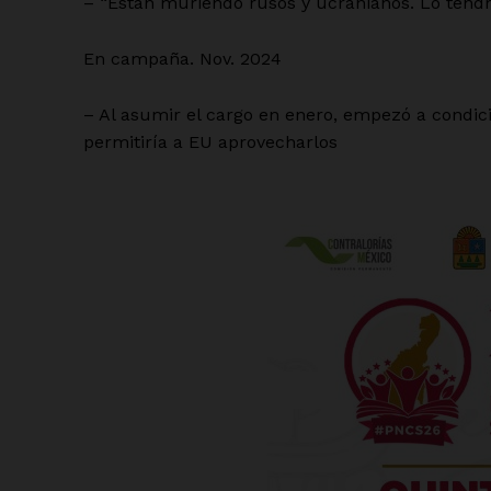
– “Están muriendo rusos y ucranianos. Lo tendré 
En campaña. Nov. 2024
– Al asumir el cargo en enero, empezó a condic
permitiría a EU aprovecharlos