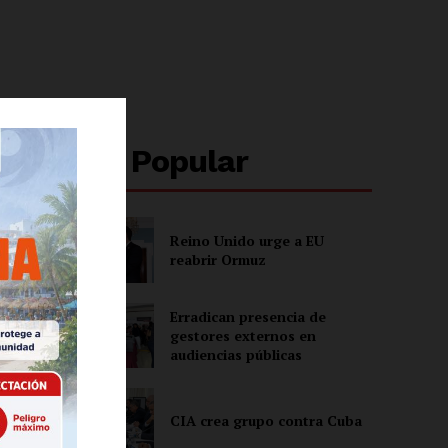
Lo + Popular
Reino Unido urge a EU
reabrir Ormuz
Erradican presencia de
gestores externos en
audiencias públicas
CIA crea grupo contra Cuba