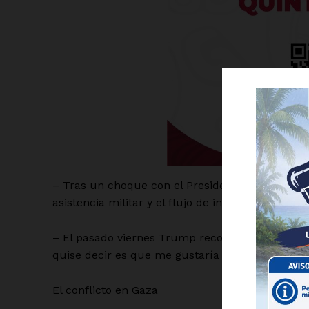
– Tras un choque con el Presidente ucraniano, 
Luc
asistencia militar y el flujo de inteligencia.
Del Si
– El pasado viernes Trump reconoció: “Bueno, f
quise decir es que me gustaría resolverlo y, cre
El conflicto en Gaza