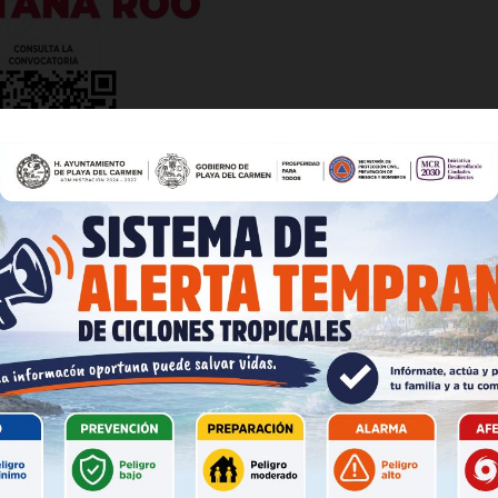
Volodymyr Zelensky, en la Casa Blanca, Trump congeló la
es
glo
Empresa
ui un poco sarcástico cuando dije eso. Lo que realmente
o que tendré éxito”.
Nosotros
Contacto
Política de privacidad