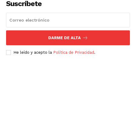
Suscríbete
Nosotros
Contacto
Política de privacidad
Políticas del Sitio
DARME DE ALTA
Información Propietaria / Financiación
He leído y acepto la
Política de Privacidad
.
Mi cuenta