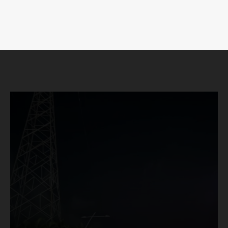
SUSCRÍBETE AHORA
Empresa
Nosotros
Contacto
Política de privacidad
Políticas del Sitio
Información Propietaria / Financiación
Mi cuenta