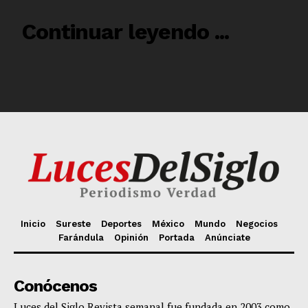
Inicio
Sureste
Deportes
México
Mundo
Negocios
Farándula
Opinión
Portada
Anúnciate
Conócenos
Luces del Siglo Revista semanal fue fundada en 2003 como