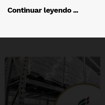
RELACIONADO
Continuar leyendo ...