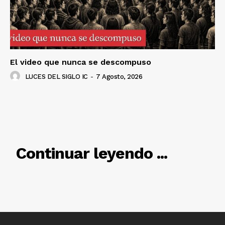
SUSCRÍBETE AHORA
Empresa
El video que nunca se descompuso
Nosotros
LUCES DEL SIGLO IC
-
7 Agosto, 2026
Contacto
Política de privacidad
Políticas del Sitio
Información Propietaria / Financiación
RELACIONADO
Continuar leyendo ...
Mi cuenta