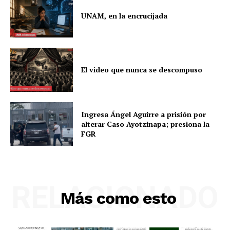
UNAM, en la encrucijada
El video que nunca se descompuso
Ingresa Ángel Aguirre a prisión por
alterar Caso Ayotzinapa; presiona la
FGR
RELACIONADO
Más como esto