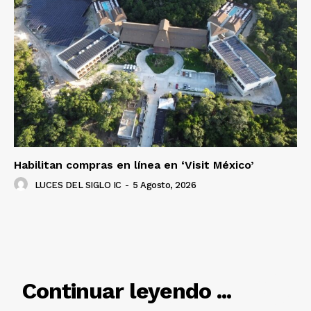
SUSCRÍBETE AHORA
Empresa
Nosotros
Contacto
Política de privacidad
Habilitan compras en línea en ‘Visit México’
Políticas del Sitio
LUCES DEL SIGLO IC
-
5 Agosto, 2026
Información Propietaria / Financiación
Mi cuenta
RELACIONADO
Continuar leyendo ...