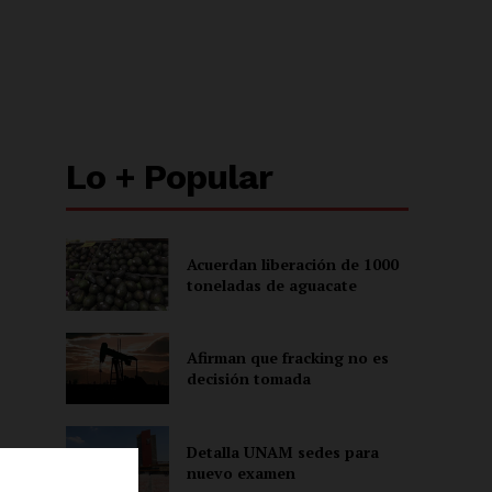
Lo + Popular
Acuerdan liberación de 1000
toneladas de aguacate
Afirman que fracking no es
decisión tomada
Detalla UNAM sedes para
nuevo examen