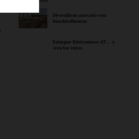
n
Diversifican mercado con
huachirefinerías
ón
s
Extingue fideicomisos 4T… y
crea los suyos
r