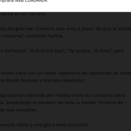
Política de privacidad
do al concierto es un detalle que habla muy bien del jove
Políticas del Sitio
racha en su carrera.
Información Propietaria / Financiaci
bla del gran ser humano que eres a pesar de que le anda
Mi cuenta
n nosotros”, comentó Padilla.
 AHORA
n Definitiva”, “Acá Entre Nos”, “Te Quiero, Te Amo”, pero
.
el Domo Care con un vasto repertorio de canciones de amo
mo David Olivarez y Mariano Reséndez.
agrupación liderada por Padilla inició su concierto para
ía, acelerando el corazón de toda la banda “firmera de
 de sus melodías.
inyectó ritmo y energía a este concierto.