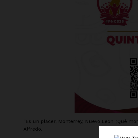
Luc
Del Si
“Es un placer, Monterrey, Nuevo León. ¡Qué mome
Alfredo.