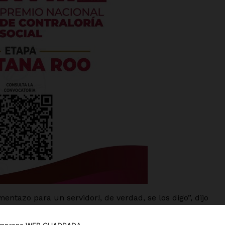
es
glo
Empresa
ntazo para un servidor!, de verdad, se los digo”, dijo
Nosotros
Contacto