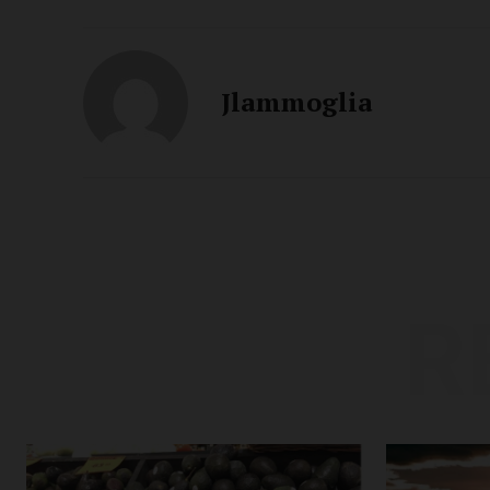
Jlammoglia
R