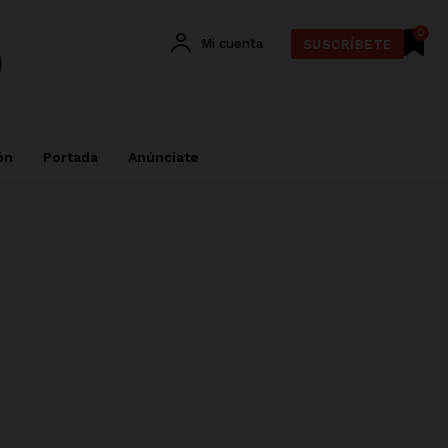
0
Mi cuenta
SUSCRÍBETE
ón
Portada
Anúnciate