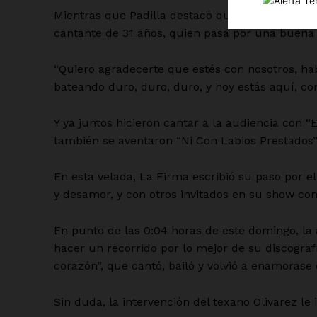
Mientras que Padilla destacó que el haber llega
cantante de 31 años, quien pasa por una buena 
“Quiero agradecerte que estés con nosotros, ha
bateando duro, duro, duro, y hoy estás aquí, co
SUSCRÍBETE
Y ya juntos hicieron cantar a la audiencia con “E
también se aventaron “Ni Con Labios Prestados”
En esta velada, La Firma escribió su paso por 
y desamor, y con otros invitados en su show co
En punto de las 0:04 horas de este domingo, la 
hacer un recorrido por lo mejor de su discograf
corazón”, que cantó, bailó y volvió a enamorase
Sin duda, la intervención del texano Olivarez le 