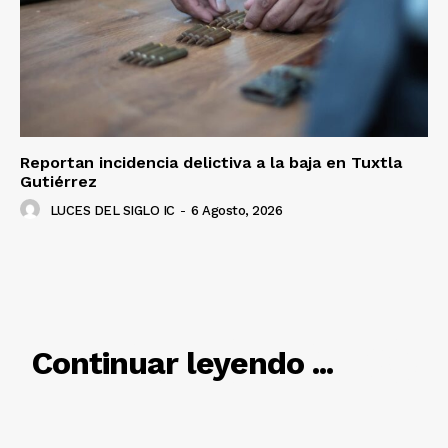
SUSCRÍBETE AHORA
Empresa
Nosotros
Reportan incidencia delictiva a la baja en Tuxtla
Gutiérrez
Contacto
LUCES DEL SIGLO IC
-
6 Agosto, 2026
Política de privacidad
Políticas del Sitio
Información Propietaria / Financiación
Mi cuenta
RELACIONADO
Continuar leyendo ...